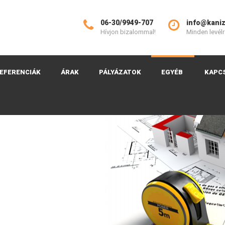
06-30/9949-707
info@kaniz
Hívjon bizalommal!
Minden levélr
EFERENCIÁK
ÁRAK
PÁLYÁZATOK
EGYÉB
KAPC