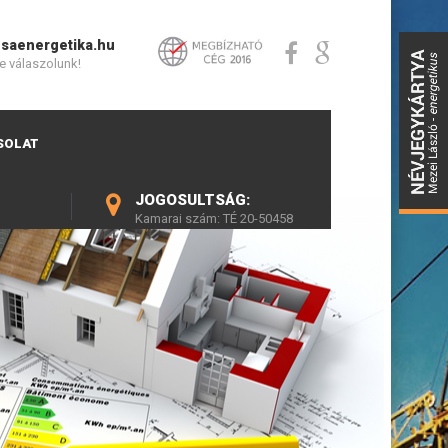
saenergetika.hu
e válaszolunk!
SOLAT
JOGOSULTSÁG:
Kamarai szám: TÉ 20-50458