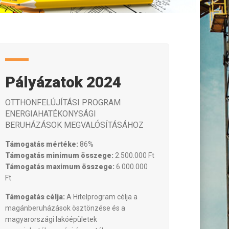
Pályázatok 2024
OTTHONFELÚJÍTÁSI PROGRAM
ENERGIAHATÉKONYSÁGI
BERUHÁZÁSOK MEGVALÓSÍTÁSÁHOZ
Támogatás mértéke:
86%
Támogatás minimum összege:
2.500.000 Ft
Támogatás maximum összege:
6.000.000
Ft
Támogatás célja:
A Hitelprogram célja a
magánberuházások ösztönzése és a
magyarországi lakóépületek