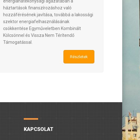
energiahatékonysági ágazatában a
háztartások finanszírozáshoz való
hozzáférésének javítása, továbbá a lakossági
szektor energiafelhasználásának
csökkentése Egyműveletben Kombinált
Kölcsönnel és Vissza Nem Térítendő
Támogatással.
Részletek
KAPCSOLAT