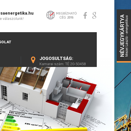
saenergetika.hu
e válaszolunk!
SOLAT
JOGOSULTSÁG:
Kamarai szám: TÉ 20-50458