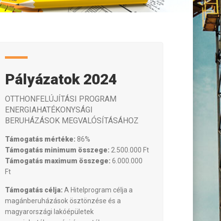
Pályázatok 2024
OTTHONFELÚJÍTÁSI PROGRAM
ENERGIAHATÉKONYSÁGI
BERUHÁZÁSOK MEGVALÓSÍTÁSÁHOZ
Támogatás mértéke:
86%
Támogatás minimum összege:
2.500.000 Ft
Támogatás maximum összege:
6.000.000
Ft
Támogatás célja:
A Hitelprogram célja a
magánberuházások ösztönzése és a
magyarországi lakóépületek