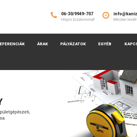
06-30/9949-707
info@kaniz
Hívjon bizalommal!
Minden levélr
EFERENCIÁK
ÁRAK
PÁLYÁZATOK
EGYÉB
KAPC
Y
épületgépészeti,
sa.