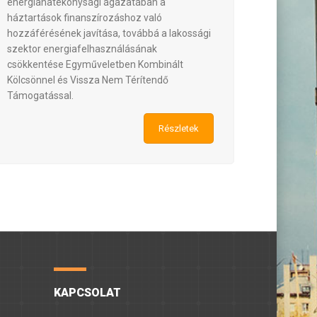
energiahatékonysági ágazatában a
háztartások finanszírozáshoz való
hozzáférésének javítása, továbbá a lakossági
szektor energiafelhasználásának
csökkentése Egyműveletben Kombinált
Kölcsönnel és Vissza Nem Térítendő
Támogatással.
Részletek
KAPCSOLAT