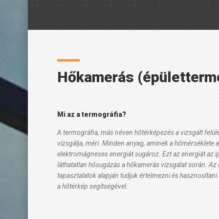
Hőkamerás (épülettermog
Mi az a termográfia?
A termográfia, más néven hőtérképezés a vizsgált felület
vizsgálja, méri. Minden anyag, aminek a hőmérséklete az 
elektromágneses energiát sugároz. Ezt az energiát az ipa
láthatatlan hősugázás a hőkamerás vizsgálat során. Az íg
tapasztalatok alapján tudjuk értelmezni és hasznosítani
a hőtérkép segítségével.