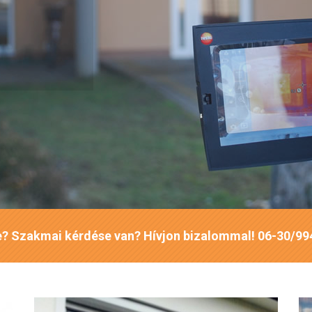
i ingatlan
 bruttó
ne? Szakmai kérdése van? Hívjon bizalommal! 06-30/9