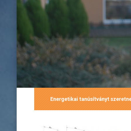
2
Most
100 m
alapterületű nagykanizsa
esetében helyszíni kiértékeléssel csak
16.000 Ft
.
REFERENCIÁK
Energetikai tanúsítványt szeret