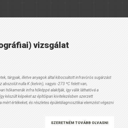
ráfiai) vizsgálat
ek, tárgyak, illetve anyagok által kibocsátott infravörös sugárzást
abszolút nulla K (kelvin), vagyis -273 ºC felett van,
ri hőkamerák infra hőképpé alakítják, így válik láthatóvá a
y készült képeket az építőipari kivitelezésben szerzett
 a mért értékeket, és részletes épületdiagnosztikai elemzést végezni
SZERETNÉM TOVÁBB OLVASNI