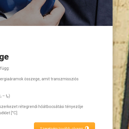
ege
 függ:
nergiaáramok összege, amit transzmissziós
t
– t
)
i
e
szerkezet rétegrendi hőátbocsátási tényezője
klet [°C].
Szeretném tovább olvasni