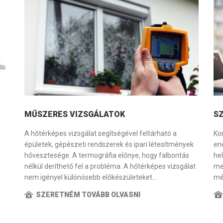
MŰSZERES VIZSGÁLATOK
S
A hőtérképes vizsgálat segítségével feltárható a
Ko
épületek, gépészeti rendszerek és ipari létesítmények
en
hővesztesége. A termográfia előnye, hogy falbontás
he
nélkül deríthető fel a probléma. A hőtérképes vizsgálat
me
nem igényel különösebb előkészületeket…
mé
SZERETNÉM TOVÁBB OLVASNI