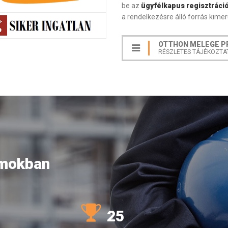
be az
ügyfélkapus regisztráció
a rendelkezésre álló forrás kimer
OTTHON MELEGE P
RÉSZLETES TÁJÉKOZTA
ámokban
25