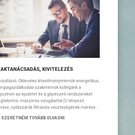
ZAKTANÁCSADÁS, KIVITELEZÉS
nzultáció: Okleveles létesítménymérnök energetikus,
ergiagazdálkodási szakmérnök kollégánk a
lyszínen az épületet és a gépészeti rendszereket
gtekintve, műszeres vizsgálattal (U tényező
rése, nyílászárók filtrációs veszteségének mérése…
SZERETNÉM TOVÁBB OLVASNI