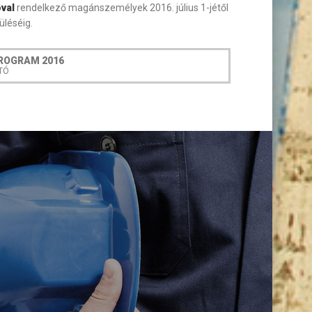
val
rendelkező magánszemélyek 2016. július 1-jétől
üléséig.
ROGRAM 2016
TÓ