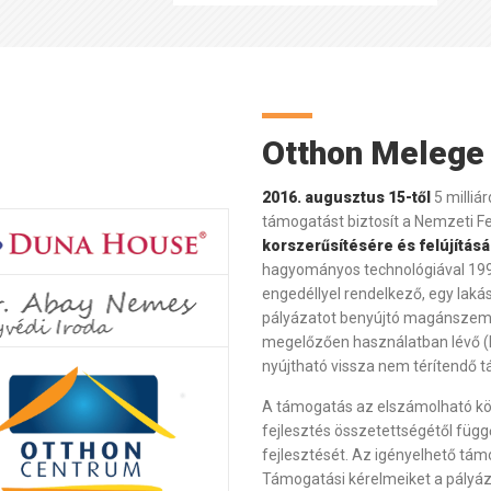
Otthon Melege
2016. augusztus 15-től
5 milliá
támogatást biztosít a Nemzeti Fe
korszerűsítésére és felújításá
hagyományos technológiával 1996 
engedéllyel rendelkező, egy laká
pályázatot benyújtó magánszemé
megelőzően használatban lévő (la
nyújtható vissza nem térítendő 
A támogatás az elszámolható kö
fejlesztés összetettségétől füg
fejlesztését. Az igényelhető t
Támogatási kérelmeiket a pályázat