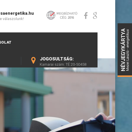
saenergetika.hu
e válaszolunk!
SOLAT
JOGOSULTSÁG:
Kamarai szám: TÉ 20-50458