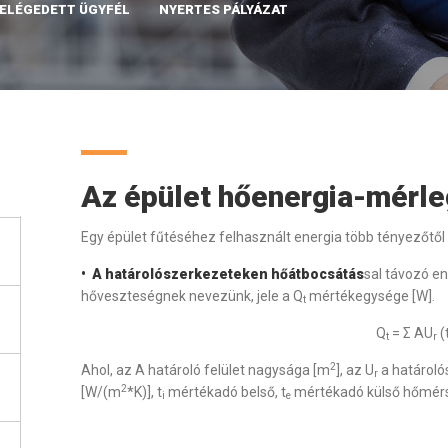
 ELÉGEDETT ÜGYFÉL
NYERTES PÁLYÁZAT
Az épület hőenergia-mérl
Egy épület fűtéséhez felhasznált energia több tényezőtől
• A határolószerkezeteken hőátbocsátás
sal távozó e
hőveszteségnek nevezünk, jele a Q
mértékegysége [W].
t
Q
= Σ AU
(
t
r
2
Ahol, az A határoló felület nagysága [m
], az U
a határoló
r
2
[W/(m
*K)], t
mértékadó belső, t
mértékadó külső hőmérsé
i
e