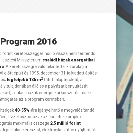
 Program 2016
rd forint keretösszeggel induló vissza nem térítendő
jlesztési Minisztérium
családi házak energetikai
ra
. A keretösszegre való tekintettel kizárólag a
előtt épült és 1995. december 31-ig kiadott építési
2
sos,
legfeljebb 135 m
fűtött alapterületű, a
ly tulajdonában álló és a
pályázat
benyújtását
kott) családi házak energetikai korszerűsítésére
támogatás az alprogram keretében.
ltségek
40-55%
-ára igényelhető a megvalósítandó
gően, ezzel ösztönözve az épületek komplex
ámogatás maximális összege
2,5 millió forint
.
i portálon keresztül, elektronikus úton nyújthatják